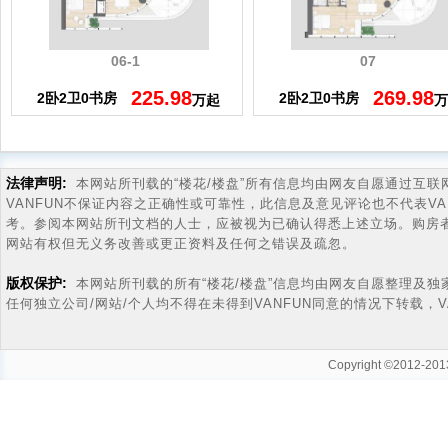
06-1
07
225.98
269.98
2卧2卫0书房
2卧2卫0书房
万起
法律声明:
本网站所刊载的“楼花/楼盘”所有信息均由网友自愿通过互联网及
VANFUN不保证内容之正确性或可靠性，此信息及意见评论也不代表V
考。参阅本网站所刊文档的人士，应被视为已确认得悉上述立场。购房
网站有权但无义务改善或更正资料及任何之错误及疏忽。
版权保护:
本网站所刊载的所有“楼花/楼盘”信息均由网友自愿整理及独
任何独立公司/网站/个人均不得在未得到VANFUN同意的情况下转载，
Copyright ©2012-2013
温哥华房产
温哥华买房
温哥华房价
温哥华置业
温哥华房地产投资